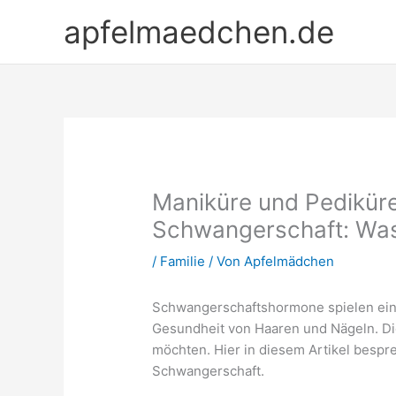
Zum
apfelmaedchen.de
Inhalt
springen
Maniküre und Pedikür
Schwangerschaft: Wa
/
Familie
/ Von
Apfelmädchen
Schwangerschaftshormone spielen eine
Gesundheit von Haaren und Nägeln. Die
möchten. Hier in diesem Artikel besp
Schwangerschaft.