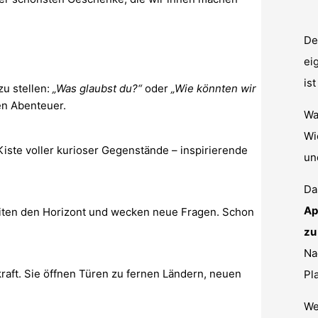
De
ei
is
zu stellen:
„Was glaubst du?“
oder
„Wie könnten wir
n Abenteuer.
Wa
Wi
 Kiste voller kurioser Gegenstände – inspirierende
u
Da
Ap
iten den Horizont und wecken neue Fragen. Schon
zu
Na
raft. Sie öffnen Türen zu fernen Ländern, neuen
Pl
We