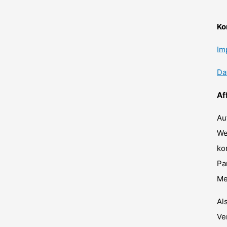
Ko
Im
Da
Af
Au
We
ko
Pa
Me
Al
Ve