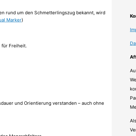
onen rund um den Schmetterlingszug bekannt, wird
Ko
tual Marker
)
Im
Da
für Freiheit.
Af
Au
We
ko
Pa
usdauer und Orientierung verstanden – auch ohne
Me
Al
Ve