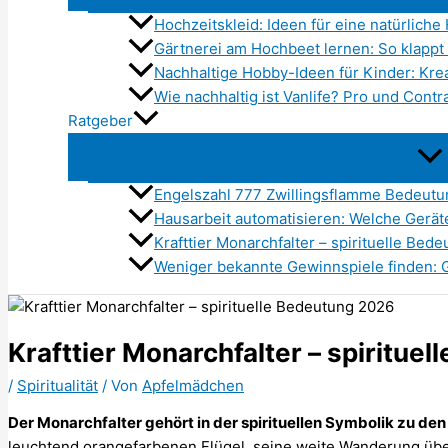
Hochzeitskleid: Ideen für eine natürliche
Gärtnerei am Hochbeet lernen: So klappt
Nachhaltige Hobby-Ideen für Kinder: Krea
Wie nachhaltig ist Vanlife? Pro und Contr
Ratgeber
Engelszahl 777 Zwillingsflamme Bedeut
Hausarbeit automatisieren: Welche Gerät
Krafttier Monarchfalter – spirituelle Bed
Weniger bekannte Gewinnspiele finden: G
Krafttier Monarchfalter – spiritue
/
Spiritualität
/ Von
Apfelmädchen
Der Monarchfalter gehört in der spirituellen Symbolik zu den
leuchtend orangefarbenen Flügel, seine weite Wanderung über