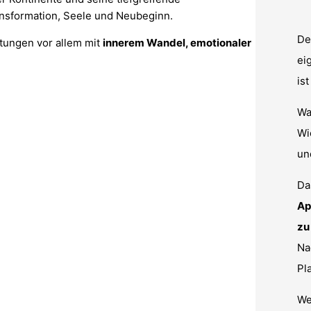
nsformation, Seele und Neubeginn.
De
utungen vor allem mit
innerem Wandel, emotionaler
ei
is
Wa
Wi
u
Da
Ap
zu
Na
Pl
We