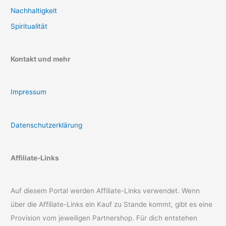
Nachhaltigkeit
Spiritualität
Kontakt und mehr
Impressum
Datenschutzerklärung
Affiliate-Links
Auf diesem Portal werden Affiliate-Links verwendet. Wenn
über die Affiliate-Links ein Kauf zu Stande kommt, gibt es eine
Provision vom jeweiligen Partnershop. Für dich entstehen