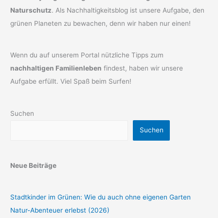
Naturschutz
. Als Nachhaltigkeitsblog ist unsere Aufgabe, den
grünen Planeten zu bewachen, denn wir haben nur einen!
Wenn du auf unserem Portal nützliche Tipps zum
nachhaltigen Familienleben
findest, haben wir unsere
Aufgabe erfüllt. Viel Spaß beim Surfen!
Suchen
Suchen
Neue Beiträge
Stadtkinder im Grünen: Wie du auch ohne eigenen Garten
Natur-Abenteuer erlebst (2026)