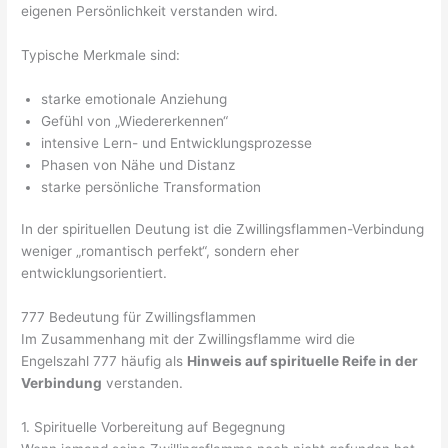
eigenen Persönlichkeit verstanden wird.
Typische Merkmale sind:
starke emotionale Anziehung
Gefühl von „Wiedererkennen“
intensive Lern- und Entwicklungsprozesse
Phasen von Nähe und Distanz
starke persönliche Transformation
In der spirituellen Deutung ist die Zwillingsflammen-Verbindung
weniger „romantisch perfekt“, sondern eher
entwicklungsorientiert.
777 Bedeutung für Zwillingsflammen
Im Zusammenhang mit der Zwillingsflamme wird die
Engelszahl 777 häufig als
Hinweis auf spirituelle Reife in der
Verbindung
verstanden.
1. Spirituelle Vorbereitung auf Begegnung