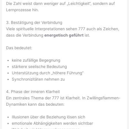
Die Zahl weist dann weniger auf „Leichtigkeit“, sondern auf
Lernprozesse hin.
3. Bestätigung der Verbindung
Viele spirituelle Interpretationen sehen 777 auch als Zeichen,
dass die Verbindung
energetisch geführt
ist.
Das bedeutet:
keine zufällige Begegnung
stärkere seelische Bedeutung
Unterstützung durch „höhere Führung“
Synchronizitäten nehmen zu
4. Phase der inneren Klarheit
Ein zentrales Thema der 777 ist Klarheit. In Zwillingsflammen-
Dynamiken kann das bedeuten:
Illusionen über die Beziehung lösen sich
emotionale Abhängigkeiten werden sichtbar