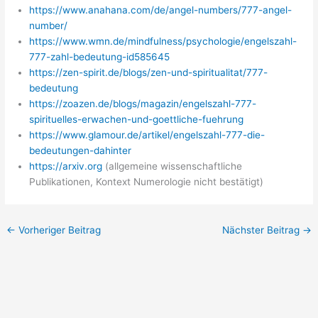
https://www.anahana.com/de/angel-numbers/777-angel-
number/
https://www.wmn.de/mindfulness/psychologie/engelszahl-
777-zahl-bedeutung-id585645
https://zen-spirit.de/blogs/zen-und-spiritualitat/777-
bedeutung
https://zoazen.de/blogs/magazin/engelszahl-777-
spirituelles-erwachen-und-goettliche-fuehrung
https://www.glamour.de/artikel/engelszahl-777-die-
bedeutungen-dahinter
https://arxiv.org
(allgemeine wissenschaftliche
Publikationen, Kontext Numerologie nicht bestätigt)
←
Vorheriger Beitrag
Nächster Beitrag
→