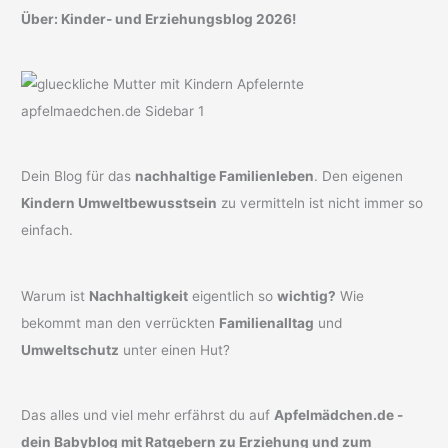
Über: Kinder- und Erziehungsblog 2026!
Dein Blog für das
nachhaltige Familienleben
. Den eigenen
Kindern Umweltbewusstsein
zu vermitteln ist nicht immer so
einfach.
Warum ist
Nachhaltigkeit
eigentlich so
wichtig?
Wie
bekommt man den verrückten
Familienalltag
und
Umweltschutz
unter einen Hut?
Das alles und viel mehr erfährst du auf
Apfelmädchen.de -
dein Babyblog mit Ratgebern zu Erziehung und zum