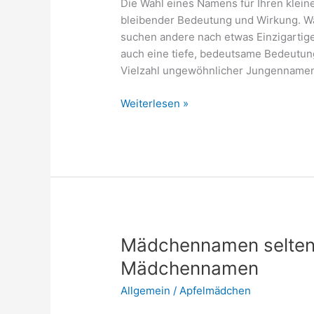
Die Wahl eines Namens für Ihren klein
bleibender Bedeutung und Wirkung. Wä
suchen andere nach etwas Einzigartige
auch eine tiefe, bedeutsame Bedeutun
Vielzahl ungewöhnlicher Jungennamen 
Jungennamen
Weiterlesen »
selten
mit
Bedeutung:
Ungewöhnliche
Jungsnamen
Mädchennamen selten 
Mädchennamen
Allgemein
/
Apfelmädchen