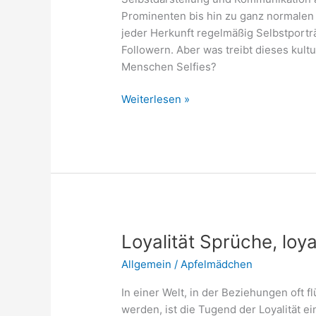
Prominenten bis hin zu ganz normale
jeder Herkunft regelmäßig Selbstporträ
Followern. Aber was treibt dieses kul
Menschen Selfies?
Warum
Weiterlesen »
machen
so
viele
Menschen
Selfies?
Loyalität Sprüche, loy
Allgemein
/
Apfelmädchen
In einer Welt, in der Beziehungen oft fl
werden, ist die Tugend der Loyalität ei