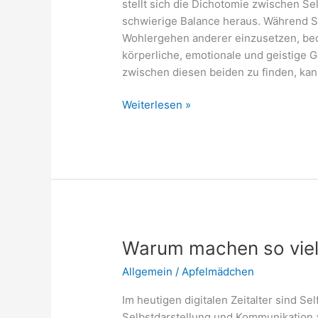
stellt sich die Dichotomie zwischen Se
schwierige Balance heraus. Während Se
Wohlergehen anderer einzusetzen, bed
körperliche, emotionale und geistige 
zwischen diesen beiden zu finden, ka
Selbstfürsorge
Weiterlesen »
und
Selbstaufgabe:
Eine
Balance
finden
Warum machen so viel
Allgemein
/
Apfelmädchen
Im heutigen digitalen Zeitalter sind Se
Selbstdarstellung und Kommunikation 