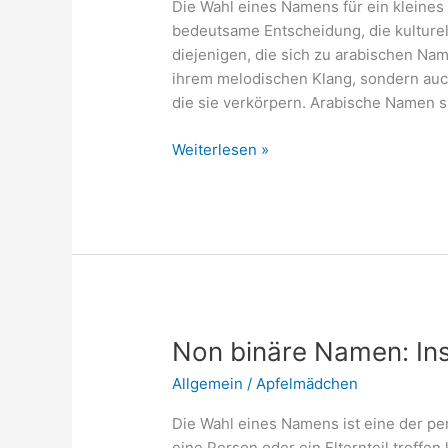
Die Wahl eines Namens für ein kleines
bedeutsame Entscheidung, die kulturell
diejenigen, die sich zu arabischen Nam
ihrem melodischen Klang, sondern auc
die sie verkörpern. Arabische Namen s
Mädchennamen
Weiterlesen »
selten
arabisch:
Schöne
arabische
Mädchennamen
Non binäre Namen: Ins
Allgemein
/
Apfelmädchen
Die Wahl eines Namens ist eine der pe
eine Person oder ein Elternteil treffen