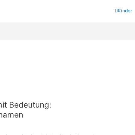
Kinder
it Bedeutung:
snamen