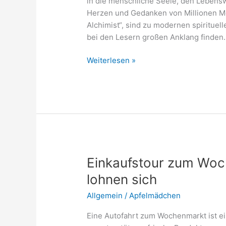
in die menschliche Seele, den Lebensw
Herzen und Gedanken von Millionen M
Alchimist“, sind zu modernen spirituel
bei den Lesern großen Anklang finden. 
Paulo
Weiterlesen »
Coelho
Zitate
über
Seele,
Weg,
Leben
und
Hoffnung
Einkaufstour zum Woc
lohnen sich
Allgemein
/
Apfelmädchen
Eine Autofahrt zum Wochenmarkt ist e