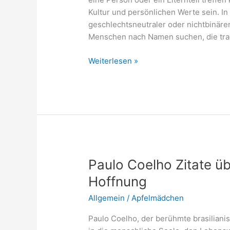
Kultur und persönlichen Werte sein. In
geschlechtsneutraler oder nichtbinär
Menschen nach Namen suchen, die tra
Non
Weiterlesen »
binäre
Namen:
Inspirationen
für
Unisex
Namen
Paulo Coelho Zitate ü
Hoffnung
Allgemein
/
Apfelmädchen
Paulo Coelho, der berühmte brasilianis