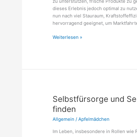
zu unterstützen, frische Produkte zu g
dieses Erlebnis jedoch optimal zu nutz
nun nach viel Stauraum, Kraftstoffeffi
hervorragend geeignet, um Marktfah
Einkaufstour
Weiterlesen »
zum
Wochenmarkt:
Diese
Autos
lohnen
sich
Selbstfürsorge und Se
finden
Allgemein
/
Apfelmädchen
Im Leben, insbesondere in Rollen wie P