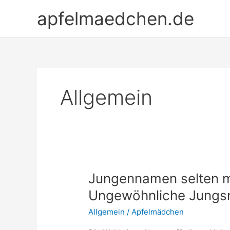
Zum
apfelmaedchen.de
Inhalt
springen
Allgemein
Jungennamen selten m
Ungewöhnliche Jung
Allgemein
/
Apfelmädchen